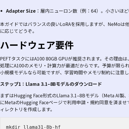
Adapter Size
：層内ニューロン数（例：
64
）。小さいほど
本ガイドではバランスの良い
LoRA
を採用しますが、
NeMo
は
に応じてどうぞ。
ハードウェア要件
PEFT
タスクには
A100 80GB GPU
が推奨されます。その理由は
処理に
A100
のメモリ・計算力が最適だからです。予算が限ら
小規模モデルなら可能ですが、学習時間やメモリ制約に注意し
ステップ
1：Llama 3.1–8B
モデルのダウンロード
まずは
Hugging Face
形式の
Llama 3.1–8B
モデル（
Meta AI
製、
に
Meta
の
Hugging Face
ページで利用申請・規約同意を済ませ
ィレクトリを作成します。
mkdir llama31-8b-hf