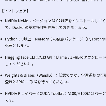
【ソフトウェア】
NVIDIA NeMo
：バージョン
24.07
以降をインストールしてく
で、
Docker
の基本操作も理解しておきましょう。
Python 3.8
以上：
NeMo
やその依存パッケージ（
PyTorch
や
必要とします。
Hugging Face CLI
または
API：Llama 3.1–8B
のダウンロー
してください）。
Weights & Biases（WandB
）：任意ですが、学習進捗の可
登録と
API
キー取得を行ってください。
NVIDIA
ドライバーと
CUDA Toolkit：A100/H100
にはバージ
です。