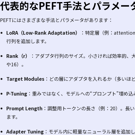
代表的な
PEFT
手法とパラメー
PEFT
にはさまざまな手法とパラメータがあります：
LoRA（Low-Rank Adaptation）
：特定層（例：
attentio
行列を追加します。
Rank（r）
：アダプタ行列のサイズ。小さければ効率的、
や
16）。
Target Modules
：どの層にアダプタを入れるか（多いほ
P-Tuning
：重みではなく、モデルへの
“
プロンプト
”
埋め込
Prompt Length
：調整用トークンの長さ（例：
20
）。長い
ます。
Adapter Tuning
：モデル内に軽量なニューラル層を追加し