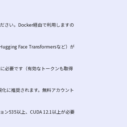
ださい。
Docker
経由で利用しますの
Hugging Face Transformers
など）が
ドに必要です（有効なトークンも取得
視化に推奨されます。無料アカウント
ョン
535
以上、
CUDA 12.1
以上が必要