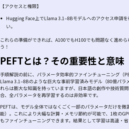
【アクセスと権限】
Hugging Face
上で
Llama 3.1–8B
モデルへのアクセス申請を
い。
これらの準備ができれば、
A100
でも
H100
でも問題なく進めら
う！
PEFT
とは？その重要性と意味
手順解説の前に、パラメータ効率的ファインチューニング（
P
Llama 3.1–8B
のような巨大な事前学習済みモデル（
80
億パラ
れらは膨大な知識を持っていますが、日本語の創作や技術質問
合、全パラメータを再学習するのは非効率です。
PEFT
は、モデル全体ではなくごく一部のパラメータだけを微
能）。これにより大幅な計算・メモリ節約が可能で、
1
枚の
GP
もファインチューニングできます。結果として学習は高速・省