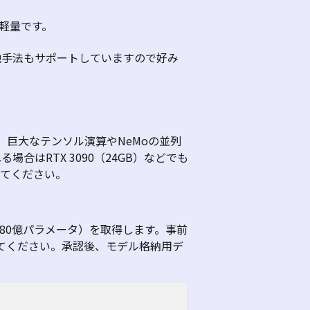
軽量です。
他手法もサポートしていますので好み
、巨大なテンソル演算や
NeMo
の並列
れる場合は
RTX 3090（24GB
）などでも
てください。
80
億パラメータ）を取得します。事前
てください。承認後、モデル格納用デ