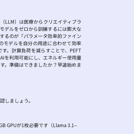
ル（
LLM
）は医療からクリエイティブラ
モデルをゼロから訓練するには膨大な
するのが「パラメータ効率的ファイン
のモデルを自分の用途に合わせて効率
です。計算負荷を減らすことで、
PEFT
で
AI
を利用可能にし、エネルギー使用量
す。準備はできましたか？早速始めま
認しましょう。
0GB GPU
が
1
枚必要です（
Llama 3.1–