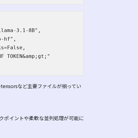
lama-3.1-8B",

-hf",

s=False,

F TOKEN&amp;gt;"

etensors
など主要ファイルが揃ってい
クポイントや柔軟な並列処理が可能に