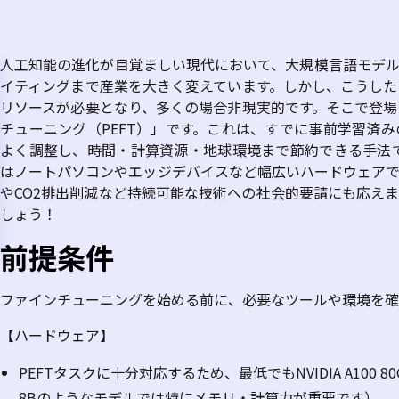
人工知能の進化が目覚ましい現代において、大規模言語モデ
イティングまで産業を大きく変えています。しかし、こうした
リソースが必要となり、多くの場合非現実的です。そこで登場
チューニング（
PEFT
）」です。これは、すでに事前学習済み
よく調整し、時間・計算資源・地球環境まで節約できる手法
はノートパソコンやエッジデバイスなど幅広いハードウェア
や
CO2
排出削減など持続可能な技術への社会的要請にも応えま
しょう！
前提条件
ファインチューニングを始める前に、必要なツールや環境を確
【ハードウェア】
PEFT
タスクに十分対応するため、最低でも
NVIDIA A100 8
8B
のようなモデルでは特にメモリ・計算力が重要です）。