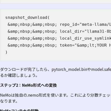
snapshot_download(

 &amp;nbsp;&amp;nbsp; repo_id="meta-llama/L
 &amp;nbsp;&amp;nbsp; local_dir="llama31-8b
 &amp;nbsp;&amp;nbsp; local_dir_use_symlink
 &amp;nbsp;&amp;nbsp; token="&amp;lt;YOUR H
)
ダウンロードが完了したら、
pytorch_model.bin
や
model.saf
るか確認しましょう。
ステップ
2
：
NeMo
形式への変換
NeMo
は独自の
.nemo
形式を使います。これにより分散チェッ
なります。
NeMo
コンテナの起動