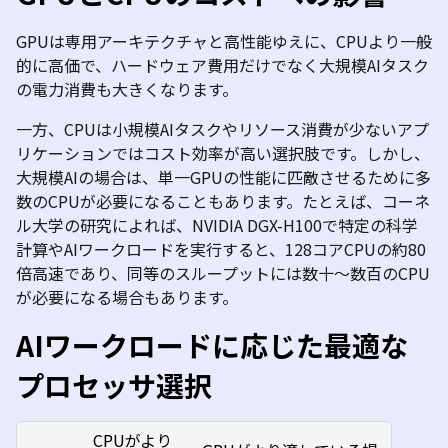
GPU
は専用アーキテクチャと高性能ゆえに、
CPU
より一般
的に高価で、ハードウェア費用だけでなく大規模
AI
タスク
の電力消費も大きくなります。
一方、
CPU
は小規模
AI
タスクやリソース消費が少ないアプ
リケーションではコスト効率が高い選択肢です。しかし、
大規模
AI
の場合は、単一
GPU
の性能に匹敵させるために多
数の
CPU
が必要になることもあります。たとえば、コーネ
ル大学の研究によれば、
NVIDIA DGX-H100
で特定の科学
計算や
AI
ワークロードを実行すると、
128
コア
CPU
の約
80
倍高速であり、同等のスループットには数十～数百の
CPU
が必要になる場合もあります。
AI
ワークロードに応じた最適な
プロセッサ選択
CPU
がより