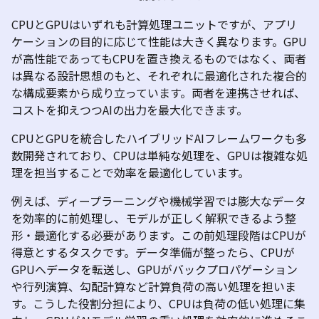
CPU
と
GPU
はいずれも計算処理ユニットですが、アプリ
ケーションの目的に応じて性能は大きく異なります。
GPU
が高性能であっても
CPU
を置き換えるものではなく、両者
は異なる設計思想のもと、それぞれに最適化された複合的
な構成要素から成り立っています。両者を連携させれば、
コストを抑えつつ
AI
の出力を最大化できます。
CPU
と
GPU
を統合したハイブリッド
AI
フレームワークも多
数開発されており、
CPU
は単純な処理を、
GPU
は複雑な処
理を担当することで効率を最適化しています。
例えば、ディープラーニングや機械学習では膨大なデータ
を効率的に前処理し、モデルが正しく解釈できるよう整
形・最適化する必要があります。この前処理段階は
CPU
が
得意とするタスクです。データ準備が整ったら、
CPU
が
GPU
へデータを転送し、
GPU
がバックプロパゲーション
や行列演算、勾配計算など計算負荷の高い処理を担いま
す。こうした役割分担により、
CPU
は負荷の低い処理に集