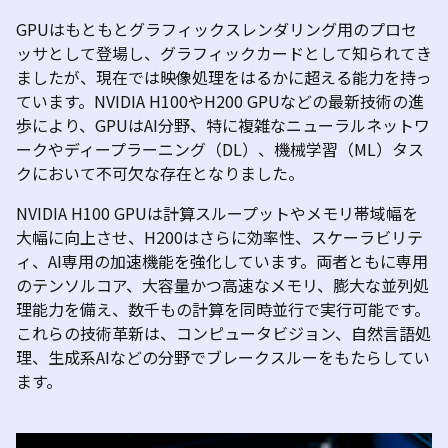
GPU
はもともとグラフィックスレンダリング用のプロセ
ッサとして登場し、グラフィックカードとして知られてき
ましたが、現在では映像処理をはるかに超える能力を持っ
ています。
NVIDIA H100
や
H200 GPU
などの最新技術の進
歩により、
GPU
は
AI
分野、特に複雑なニューラルネットワ
ークやディープラーニング（
DL
）、機械学習（
ML
）タス
クにおいて不可欠な存在となりました。
NVIDIA H100 GPU
は計算スループットやメモリ帯域幅を
大幅に向上させ、
H200
はさらに効率性、スケーラビリテ
ィ、
AI
専用の加速機能を強化しています。両者ともに専用
のテンソルコア、大容量かつ高速なメモリ、膨大な並列処
理能力を備え、数千もの計算を同時並行で実行可能です。
これらの技術革新は、コンピュータビジョン、自然言語処
理、生成系
AI
などの分野でブレークスルーをもたらしてい
ます。