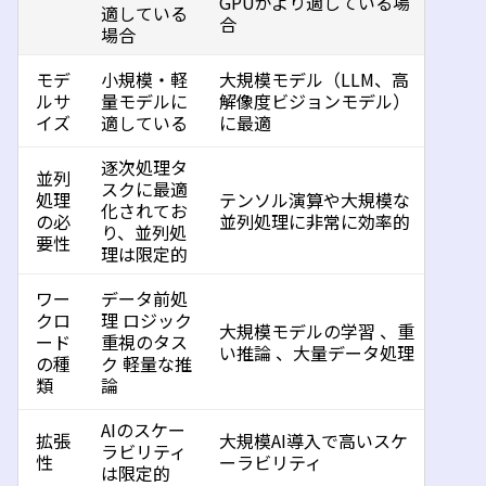
G
PU
がより適している場
適している
合
場合
モデ
小規模・軽
大規模モデル（
LLM
、高
ルサ
量モデルに
解像度ビジョンモデル）
イズ
適している
に最適
逐次処理タ
並列
スクに最適
処理
テンソル演算や大規模な
化されてお
の
必
並列処理に非常に効率的
り、並列処
要性
理は限定的
ワー
データ前処
クロ
理
ロジック
大規模モデルの学習
、
重
ード
重視のタス
い推論
、
大量データ処理
の種
ク
軽量な推
類
論
AI
のスケー
拡張
大規模
AI
導入で高いスケ
ラビリティ
性
ーラビリティ
は限定的