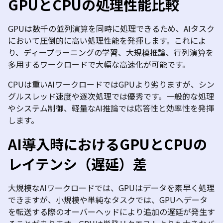
GPU
と
CPU
の処理性能比較
GPU
は数千の並列演算を同時に処理できるため、
AI
タスク
において圧倒的に高い処理性能を発揮します。これによ
り、ディープラーニングの学習、大規模推論、行列演算を
多用するワークロードで大幅な高速化が可能です。
CPU
は重い
AI
ワークロードでは
GPU
より劣りますが、シン
グルスレッド速度や逐次処理では優秀です。一般的な処理
やシステム制御、軽量な
AI
推論では応答性と効率性を発揮
します。
AI
導入時における
GPU
と
CPU
の
レイテンシ（遅延）差
大規模な
AI
ワークロードでは、
GPU
はデータを素早く処理
できますが、小規模や単純なタスクでは、
GPU
へデータ
を転送する際のオーバーヘッドにより追加の遅延が発生す