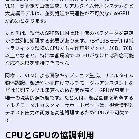
VLM
、高解像度画像生成、リアルタイム音声システムなど
大規模モデルは、並列処理や高速性が不可欠なため
GPU
が必須となります。
たとえば、現代の
GPT
系
LLM
は数十億のパラメータを高速
かつ並列に処理する必要があります。
7B
や
13B
モデルは低
トラフィック環境の
CPU
でも動作可能ですが、
30B、70B
以上となると、特に本番環境では
GPU
がなければ許容可能
な応答速度を維持できません。
同様に、
VLM
による画像キャプション生成、リアルタイム
物体認識、製造や小売向けマルチモーダルアシスタントな
どは並列テンソル演算への依存度が高く、
GPU
が事実上
唯一の現実的選択肢です。たとえば、製品画像を解釈する
マルチモーダルカスタマーサポートボットは、視覚情報と
テキスト出力の両方を高速処理するため
GPU
が不可欠で
す。
CPU
と
GPU
の協調利用