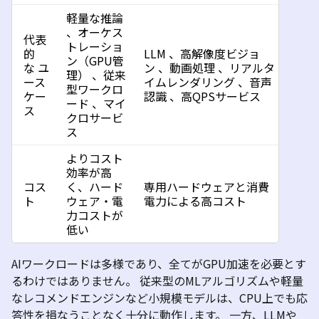
軽量な推論
、
オーケス
代表
トレーショ
的
LLM
、
高解像度ビジョ
ン（
GPU
管
な
ユ
ン
、
動画処理
、
リアルタ
理）
、
従来
ース
イムレンダリング
、
音声
型ワークロ
ケー
認識
、
高
QPS
サービス
ード
、
マイ
ス
クロサービ
ス
よりコスト
効率が高
コス
く、ハード
専用ハードウェアと消費
ト
ウェア・電
電力による高コスト
力コストが
低い
AI
ワークロードは多様であり、全てが
GPU
加速を必要とす
るわけではありません。
従来型の
ML
アルゴリズムや軽量
なレコメンドエンジンなど小規模モデルは、
CPU
上でも応
答性を損なうことなく十分に動作します。
一方、
LLM
や