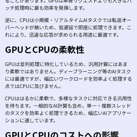
ることがあります。
GPU
は単発リクエストよりも大きなバ
ッチ処理時に最も効率を発揮します。
逆に、
CPU
は小規模・リアルタイム
AI
タスクでは転送オー
バーヘッドが無いため、低遅延で即座に処理できます。こ
れにより、迅速な応答が求められる用途に最適です。
GPU
と
CPU
の柔軟性
GPU
は並列処理に特化しているため、汎用計算にはあま
り柔軟ではありません。ディープラーニング等の
AI
タスク
には最適ですが、幅広いワークロードを効率よく処理する
点では
CPU
に及びません。
CPU
ははるかに柔軟で、多様なタスクに対応できる汎用性
を持ちます。一般的な
AI
計算も含め、単一・複数スレッド
のタスクを効率よく処理できるため、幅広い
AI
アプリケー
ションに適しています。
GPU
と
CPU
のコストへの影響