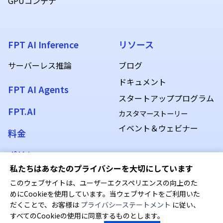
GPUコンテナ
FPT AI Inference
リソース
サーバーレス推論
ブログ
ドキュメント
FPT AI Agents
スタートアッププログラム
FPT.AI
カスタマーストーリー
イベント＆ウェビナー
料金
ポリシー
私たちはあなたのプライバシーを大切にしています
このウェブサイトは、ユーザーエクスペリエンスの向上のた
めにCookieを使用しています。当ウェブサイトをご利用いた
当社では、お客さまのプライバシーを保護することを前提に、
だくことで、お客様は
プライバシーステートメント
に従い、
利用規約
-
プライバシーポリシー
Webサイト上の体験の向上、サイトの使用状況を分析すること
すべてのCookieの使用に同意するものとします。
を目的にCookieを使用しています。詳細については、当社の
プ