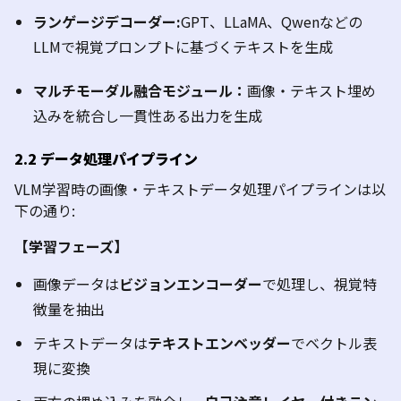
ランゲージデコーダー
:
GPT
、
LLaMA
、
Qwen
などの
LLM
で視覚プロンプトに基づくテキストを生成
マルチモーダル融合モジュール：
画像・テキスト埋め
込みを統合し一貫性ある出力を生成
2.2
データ処理パイプライン
VLM
学習時の画像・テキストデータ処理パイプラインは以
下の通り
:
【学習フェーズ】
画像データは
ビジョンエンコーダー
で処理し、視覚特
徴量を抽出
テキストデータは
テキストエンベッダー
でベクトル表
現に変換