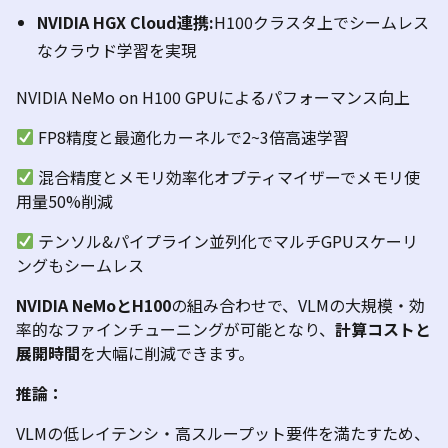
NVIDIA HGX Cloud
連携
:
H100
クラスタ上でシームレス
なクラウド学習を実現
NVIDIA
NeMo
on H100 GPU
によるパフォーマンス向上
FP8
精度と最適化カーネルで
2~3
倍高速学習
混合精度とメモリ効率化オプティマイザーでメモリ使
用量
50%
削減
テンソル
&
パイプライン並列化でマルチ
GPU
スケーリ
ングもシームレス
NVIDIA NeMoとH100
の組み合わせで、
VLM
の大規模・効
率的なファインチューニングが可能となり、
計算コストと
展開時間
を大幅に削減できます。
推論：
VLM
の低レイテンシ・高スループット要件を満たすため、