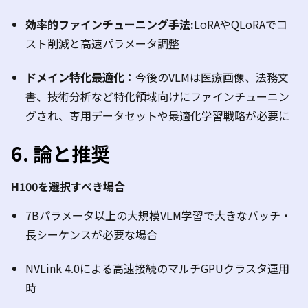
効率的ファインチューニング手法
:
LoRA
や
QLoRA
でコ
スト削減と高速パラメータ調整
ドメイン特化最適化：
今後の
VLM
は医療画像、法務文
書、技術分析など特化領域向けにファインチューニン
グされ、専用データセットや最適化学習戦略が必要に
6.
論と推奨
H100
を選択すべき場合
7B
パラメータ以上の大規模
VLM
学習で大きなバッチ・
長シーケンスが必要な場合
NVLink 4.0
による高速接続のマルチ
GPU
クラスタ運用
時