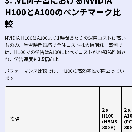
3.
.
VLM
学習における
NVIDIA
H100
と
A100
のベンチマーク比
較
NVIDIA H100
は
A100
より
1
時間あたりの運用コストは高い
ものの、学習時間短縮で全体コストは大幅削減。事例で
は、
H100
での学習は
A100
に比べてコストが約
43%
削減
さ
れ、学習速度も
3.5
倍向上
。
パフォーマンス比較では、
H100
の高効率性が際立ってい
ます
。
2 x
2 x
H100
A1
指標
(HBM3-
(PC
80GB)
80