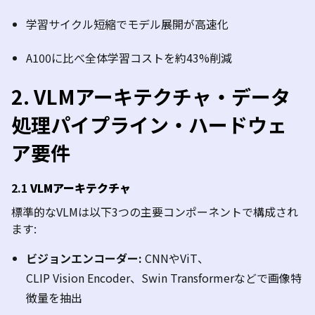
学習サイクル短縮でモデル展開が高速化
A100
に比べ全体学習コストを約
43%
削減
2.
VLM
アーキテクチャ・データ
処理パイプライン・ハードウェ
ア要件
2.1
VLM
アーキテクチャ
標準的な
VLM
は以下
3
つの主要コンポーネントで構成され
ます
:
ビジョンエンコーダー
:
CNN
や
ViT
、
CLIP
Vision
Encoder
、
Swin
Transformer
などで画像特
徴量を抽出