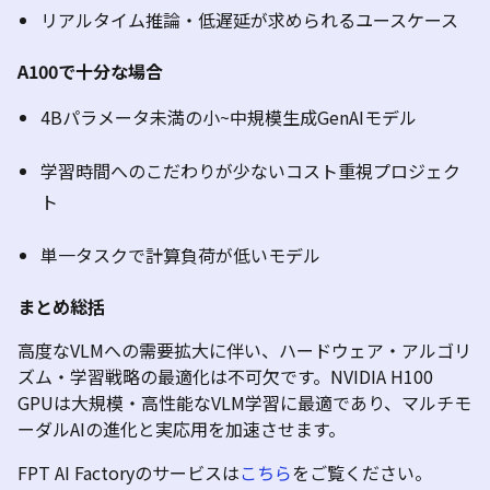
リアルタイム推論・低遅延が求められるユースケース
A100
で十分な場合
4B
パラメータ未満の小
~
中規模
生成
Gen
AI
モデル
学習時間へのこだわりが少ないコスト重視プロジェク
ト
単一タスクで計算負荷が低いモデル
まとめ
総括
高度な
VLM
への需要拡大に伴い、ハードウェア・アルゴリ
ズム・学習戦略の最適化は不可欠です。
NVIDIA H100
GPU
は大規模・高性能な
VLM
学習に最適であり、マルチモ
ーダル
AI
の進化と実応用を加速させます。
FPT AI Factory
のサービスは
こちら
をご覧ください。