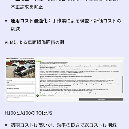
不正請求を抑止
運用コスト最適化：
手作業による検査・評価コストの
削減
VLM
による車両損傷評価の例
H100
と
A100
の
ROI
比較
初期コストは高いが、効率の良さで総コストは削減