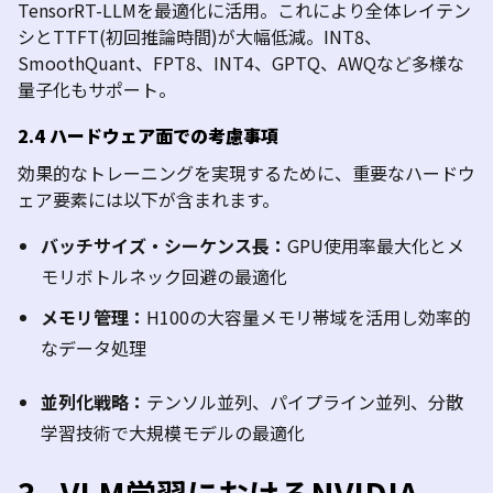
TensorRT
-LLM
を最適化に活用。これにより全体レイテン
シと
TTFT(
初回推論時間
)
が大幅低減。
INT8
、
SmoothQuant
、
FPT8
、
INT4
、
GPTQ
、
AWQ
など多様な
量子化もサポート。
2.4
ハードウェア面での考慮事項
効果的なトレーニングを実現するために、重要なハードウ
ェア要素には以下が含まれます。
バッチサイズ・シーケンス長：
GPU
使用率最大化とメ
モリボトルネック回避の最適化
メモリ管理：
H100
の大容量メモリ帯域を活用し効率的
なデータ処理
並列化戦略：
テンソル並列、パイプライン並列、分散
学習技術で大規模モデルの最適化