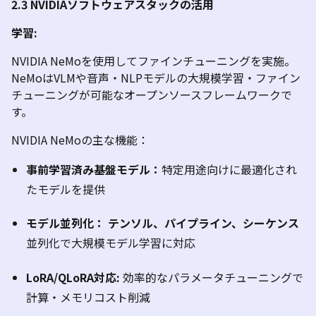
2.3 NVIDIA
ソフトウェアスタックの活用
学習
:
NVIDIA
NeMo
を使用してファインチューニングを実施。
NeMo
は
VLM
や音声・
NLP
モデルの大規模学習・ファイン
チューニングが可能なオープンソースフレームワークで
す。
NVIDIA
NeMo
の
主な機能：
事前学習済み基盤モデル：
特定用途向けに最適化され
たモデルを提供
モデル並列化：
テンソル、パイプライン、シーケンス
並列化で大規模モデル学習に対応
LoRA/QLoRA
対応
:
効率的なパラメータ
チューニン
グで
計算・メモリコスト削減