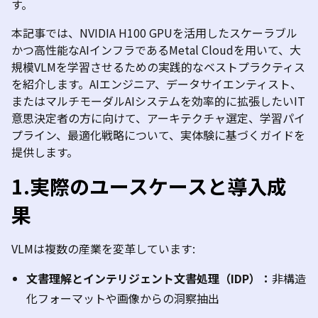
す。
本記事では、
NVIDIA H100 GPU
を活用したスケーラブル
かつ高性能な
AI
インフラである
Metal Cloud
を用いて、大
規模
VLM
を学習させるための実践的なベストプラクティス
を紹介します。
AI
エンジニア、データサイエンティスト、
またはマルチモーダル
AI
システムを効率的に拡張したい
IT
意思決定者の方に向けて、アーキテクチャ選定、学習パイ
プライン、最適化戦略について、実体験に基づくガイドを
提供します。
1.
実際のユースケースと導入成
果
VLM
は複数の産業を変革しています
:
文書理解とインテリジェント文書処理（IDP
）：
非構造
化フォーマットや画像からの洞察抽出