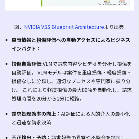
図．
NVIDIA VSS Blueprint Architecture
より
出典
車両情報と損傷評価への自動アクセスによるビジネス
インパクト：
損傷自動評価
:
VLM
で請求内容やビデオを分析し損傷を
自動評価。
VLM
モデルは案件を重度損傷・軽度損傷・
損傷なしに分類し、適切なプロセスや専門家に振り分
け。
これにより軽度損傷の最大
80%
を自動化し、請求
処理時間を
20
分から
2
分に短縮。
請求処理効率の向上：
AI
評価による人的介入の最小化
と迅速な請求決済
不正検出・予防：
請求報告の異常や不整合を特定し、