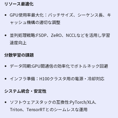
リソース最適化
GPU
使用率最大化：バッチサイズ、シーケンス長、キ
ャッシュ機構の適切な調整
並列処理戦略
:FSDP、ZeRO、NCCL
などを活用し学習
速度向上
分散学習の課題
データ同期
:GPU
間通信の効率化でボトルネック回避
インフラ準備：
H100
クラスタ用の電源・冷却対応
システム統合・安定性
ソフトウェアスタックの互換性
:PyTorch/XLA、
Triton、TensorRT
とのシームレスな運用