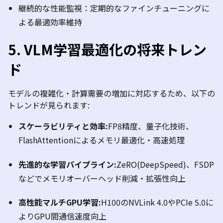
継続的な性能監視：定期的なファインチューニングに
よる最適効率維持
5.
VLM
学習最適化の将来トレン
ド
モデルの複雑化・計算需要の増加に対応するため、以下の
トレンドが見られます
:
スケーラビリティと効率
:
FP8
精度、量子化技術、
FlashAttention
によるメモリ最適化・高速処理
先進的な学習パイプライン
:
ZeRO
(
DeepSpeed
)
、
FSDP
などでメモリオーバーヘッド削減・拡張性向上
高性能マルチ
GPU
学習
:
H100
の
NVLink
4.0
や
PCIe 5.0
に
より
GPU
間通信速度向上