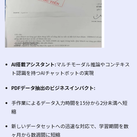
AI
搭載アシスタント
:
マルチモーダル推論やコンテキス
ト認識を持つ
AI
チャットボットの実現
PDF
データ抽出のビジネスインパクト
:
手作業によるデータ入力時間を
15
分から
2
分未満へ短
縮
新しいデータセットへの迅速な対応で、学習期間を数
ヶ月から数週間に短縮