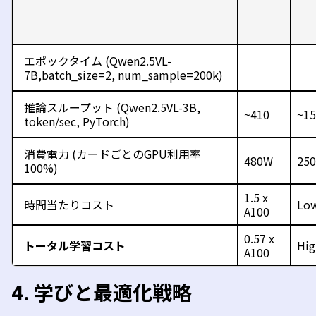
エポックタイム
(Qwen2.5VL-
7B,batch_size=2, num_sample=200k)
推論スループット
(Qwen2.5VL-3B,
~410
~15
token/sec, PyTorch)
消費電力
(
カードごとの
GPU
利用率
480W
25
100%
)
1.5 x
時間当たりコスト
Lo
A100
0.57 x
トータル学習コスト
Hig
A100
4.
学びと最適化戦略