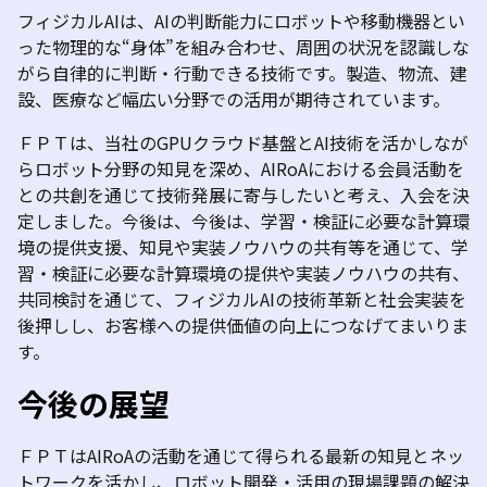
フィジカルAIは、AIの判断能力にロボットや移動機器とい
った物理的な“身体”を組み合わせ、周囲の状況を認識しな
がら自律的に判断・行動できる技術です。製造、物流、建
設、医療など幅広い分野での活用が期待されています。
ＦＰＴは、当社のGPUクラウド基盤とAI技術を活かしなが
らロボット分野の知見を深め、AIRoAにおける会員活動を
との共創を通じて技術発展に寄与したいと考え、入会を決
定しました。今後は、今後は、学習・検証に必要な計算環
境の提供支援、知見や実装ノウハウの共有等を通じて、学
習・検証に必要な計算環境の提供や実装ノウハウの共有、
共同検討を通じて、フィジカルAIの技術革新と社会実装を
後押しし、お客様への提供価値の向上につなげてまいりま
す。
今後の展望
ＦＰＴはAIRoAの活動を通じて得られる最新の知見とネッ
トワークを活かし、ロボット開発・活用の現場課題の解決