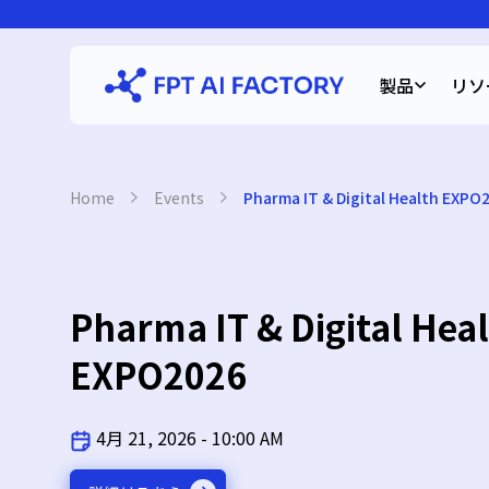
Skip
to
content
製品
リソ
Home
›
Events
›
Pharma IT & Digital Health EXPO
Pharma IT & Digital Hea
EXPO2026
4月 21, 2026 - 10:00 AM