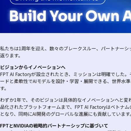
私たちは
1
周年を迎え、数々のブレークスルー、パートナーシ
返ります。
ビジョンからイノベーションへ
FPT AI Factory
が設立されたとき、ミッションは明確でした。
ードと柔軟性で
AI
モデルを設計・学習・展開できる、世界水準
す。
わずか
1
年で、そのビジョンは具体的なイノベーションへと変
品化されたプラットフォームまで、
FPT AI Factory
はベトナム
となり、同時に
AI
開発のグローバルな進展にも貢献しています
FPT
と
NVIDIA
の戦略的パートナーシップに基づいて