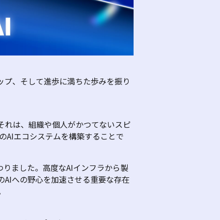
ップ、そして進歩に満ちた歩みを振り
それは、組織や個人がかつてないスピ
の
AI
エコシステムを構築することで
わりました。高度な
AI
インフラから製
の
AI
への野心を加速させる重要な存在
。