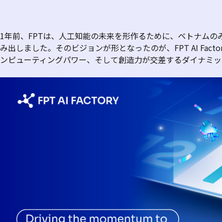
1
年前、
FPT
は、人工知能の未来を形作るために、ベトナムの
み出しました。そのビジョンが形となったのが、
FPT AI Facto
ンピューティングパワー、そして創造力が交差するダイナミッ