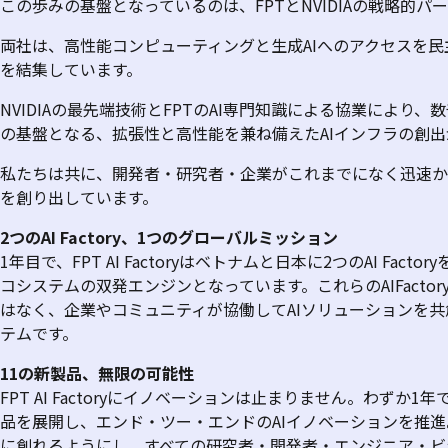
この歩みの基盤となっているのは、
FPT
と
NVIDIA
の戦略的パー
両社は、高性能コンピューティングと生成
AI
へのアクセスを民
を結集しています。
NVIDIA
の最先端技術と
FPT
の
AI
専門知識による協業により、数
の基盤となる、拡張性と高性能を兼ね備えた
AI
インフラの創出
私たちは共に、開発者・研究者・企業がこれまでになく迅速か
を創り出しています。
2
つの
AI Factory、1
つのグローバルミッション
1
年目で、
FPT AI Factory
はベトナムと日本に
2
つの
AI Factory
コシステムの双発エンジンとなっています。これらの
AIFactor
はなく、企業やコミュニティが協働して
AI
ソリューションを共
テムです。
11
の新製品、無限の可能性
FPT AI Factory
にイノベーションは止まりません。わずか
1
年
品を展開し、エンド・ツー・エンドの
AI
イノベーションを推進
に創れるようにし、すべての研究者・開発者・エンジニア・ビ