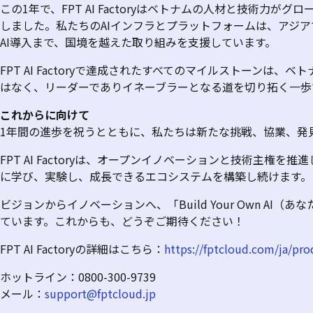
この
1
年で、
FPT AI Factory
はベトナムの人材と技術力がグロ
しました。私たちの
AI
インフラとプラットフォームは、アジア
AI
導入まで、国境を越えた取り組みを支援しています。
FPT AI Factory
で達成されたすべてのマイルストーンは、ベト
はなく、リーダーでありイネーブラーとなる道を切り拓く一歩
これからに向けて
1
年間の進歩を祝うとともに、私たちは新たな挑戦、協業、発
FPT AI Factory
は、オープンイノベーションと技術主権を推進
に学び、実験し、成長できるエコシステムを構築し続けます。
ビジョンからイノベーションへ、「
Build Your Own AI
（あな
ています。これからも、どうぞご期待ください！
FPT AI Factory
の詳細はこちら：
https://fptcloud.com/ja/prod
ホットライン：
0800-300-9739
メール：
support@fptcloud.jp