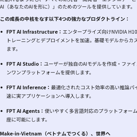
AI
（あなたの
AI
を形に）」のためのツールを提供しています。
この成長の中核をな
す
以下
4
つの強力なプロダクトライン
：
FPT AI Infrastructure
：
エンタープライズ向け
NVIDIA H1
トレーニングとデプロイメントを加速。基礎モデルからカ
ます。
FPT AI Studio
：
ユーザーが独自の
AI
モデルを作成・ファイ
ンワンプラットフォームを提供します。
FPT AI Inference
：
最適化されたコスト効率の高い推論パ
速に実アプリケーションへ導入します。
FPT AI Agents
：
使いやすく多言語対応のプラットフォー
座に可能にします。
Make-in-Vietnam
（ベトナムでつくる）
、世界へ