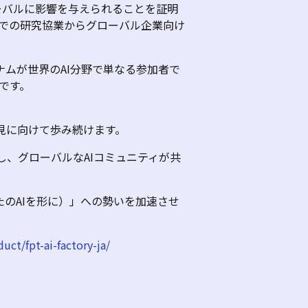
ーバルに影響を与えられることを証明
での研究協業からグローバル企業向け
ナムが世界の
AI
分野で単なる参加者で
です。
見に向けて歩み続けます。
し、グローバルな
AI
コミュニティが共
たの
AI
を形に）」への勢いを加速させ
uct/fpt-ai-factory-ja/