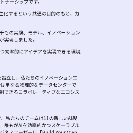
トナーシップです。
主化するという共通の目的のもと、力
千もの実験、モデル、イノベーション
が実現しました。
つ効率的にアイデアを実現できる環境
を設立し、私たちのイノベーションエ
y
は単なる物理的なデータセンターで
創できるコラボレーティブなエコシス
で、私たちのチームは
11
の新しい
AI
製
。誰もが
AI
を効率的かつスケーラブル
ジネスユーザーに「
Build Your Own