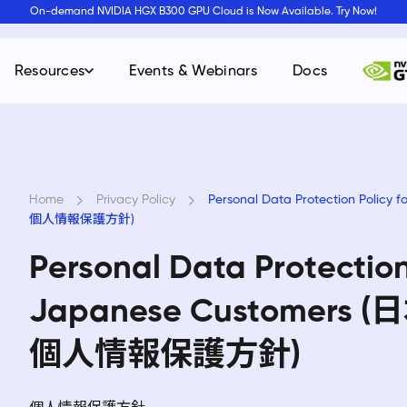
On-demand NVIDIA HGX B300 GPU Cloud is Now Available. Try Now!
Resources
Events & Webinars
Docs
Home
›
Privacy Policy
›
Personal Data Protection Pol
個人情報保護方針)
Personal Data Protection
Japanese Customer
個人情報保護方針)